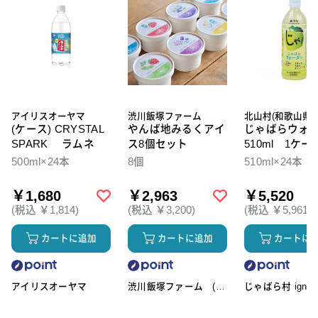
アイリスオーヤマ
渋川飯塚ファーム
北山村(和歌山県)
(ケース) CRYSTAL
やんば地みるくアイ
じゃばらウォ
SPARK ラムネ
ス8個セット
510ml 1ケー
本入
500ml×24本
8個
510ml×24本
￥1,680
￥2,963
￥5,520
(税込 ￥1,814)
(税込 ￥3,200)
(税込 ￥5,961)
カートに追加
カートに追加
カートに
アイリスオーヤマ
渋川飯塚ファーム (ア
じゃばら村 ignic
イスクリーム)