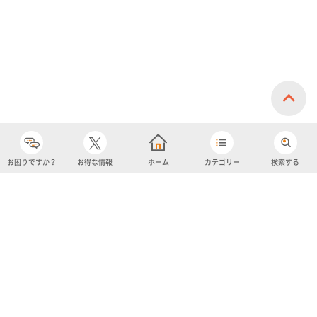
お困りですか？
お得な情報
ホーム
カテゴリー
検索する
カテゴリー
購入履歴
売り上げトップ10
アカウント
お気に入り
ツイッター
クーポン
チャットボット
ユナイテッド・スーパーマーケット・ホールディングス