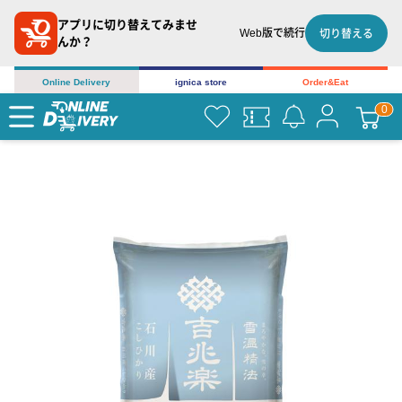
アプリに切り替えてみませ
Web版で続行
切り替える
んか？
Online Delivery
ignica store
Order&Eat