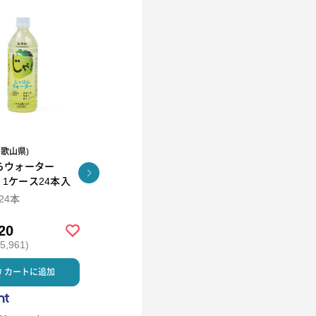
和歌山県)
R.L(エール・エル）
らウォーター
コロコロワッフル キュー
KUNNEP A2 MILK
l 1ケース24本入
ブ4個セット
CRAFT アイス12個セッ
ト
×24本
94ml×12
20
￥2,592
￥5,980
,961)
(税込 ￥2,799)
(税込 ￥6,458)
カートに追加
カートに追加
カートに