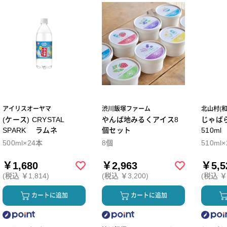
アイリスオーヤマ
渋川飯塚ファーム
北山村(
(ケース) CRYSTAL
やんば地みるくアイス8
じゃば
SPARK ラムネ
個セット
510m
500ml×24本
8個
510ml
￥1,680
￥2,963
￥5,5
(税込 ￥1,814)
(税込 ￥3,200)
(税込 ￥5
カートに追加
カートに追加