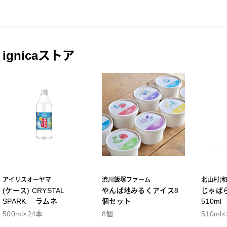
ignicaストア
アイリスオーヤマ
渋川飯塚ファーム
北山村(
(ケース) CRYSTAL
やんば地みるくアイス8
じゃば
SPARK ラムネ
個セット
510m
500ml×24本
8個
510ml