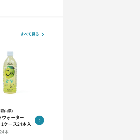
すべて見る
和歌山県)
R.L(エール・エル）
らウォーター
コロコロワッフル キュー
KUNNEP A2 MILK
l 1ケース24本入
ブ4個セット
CRAFT アイス12個セッ
ト
×24本
94ml×12