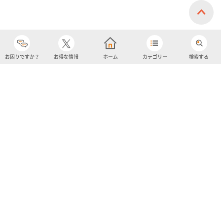
お困りですか？
お得な情報
ホーム
カテゴリー
検索する
カテゴリー
購入履歴
売り上げトップ10
アカウント
お気に入り
ツイッター
クーポン
チャットボット
ユナイテッド・スーパーマーケット・ホールディングス
よくあるご質問/お問い合わせ
利用規約
プライバシーポリシー
ignicaポイント規約