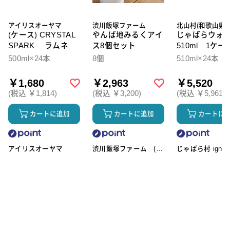
アイリスオーヤマ
渋川飯塚ファーム
北山村(和歌山県)
(ケース) CRYSTAL
やんば地みるくアイ
じゃばらウォ
SPARK ラムネ
ス8個セット
510ml 1ケー
本入
500ml×24本
8個
510ml×24本
￥1,680
￥2,963
￥5,520
(税込 ￥1,814)
(税込 ￥3,200)
(税込 ￥5,961)
カートに追加
カートに追加
カートに
アイリスオーヤマ
渋川飯塚ファーム (ア
じゃばら村 ignic
イスクリーム)