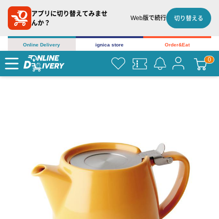
アプリに切り替えてみませ
Web版で続行
切り替える
んか？
Online Delivery
ignica store
Order&Eat