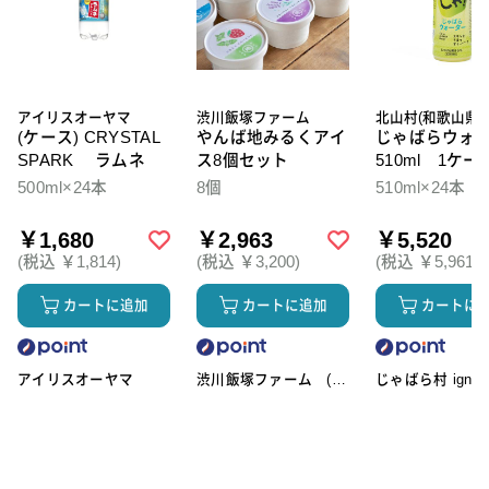
アイリスオーヤマ
渋川飯塚ファーム
北山村(和歌山県)
(ケース) CRYSTAL
やんば地みるくアイ
じゃばらウォ
SPARK ラムネ
ス8個セット
510ml 1ケー
本入
500ml×24本
8個
510ml×24本
￥1,680
￥2,963
￥5,520
(税込 ￥1,814)
(税込 ￥3,200)
(税込 ￥5,961)
カートに追加
カートに追加
カートに
アイリスオーヤマ
渋川飯塚ファーム (ア
じゃばら村 ignic
イスクリーム)