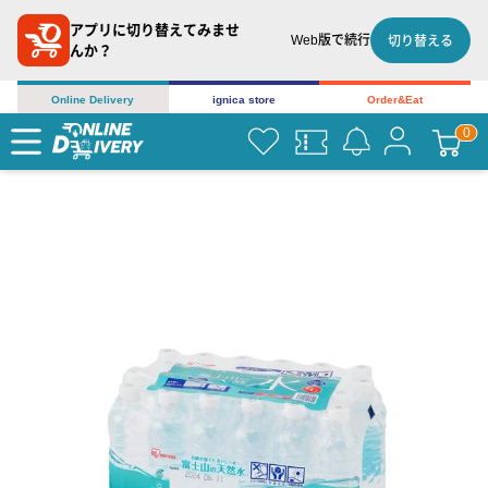
アプリに切り替えてみませ
Web版で続行
切り替える
んか？
Online Delivery
ignica store
Order&Eat