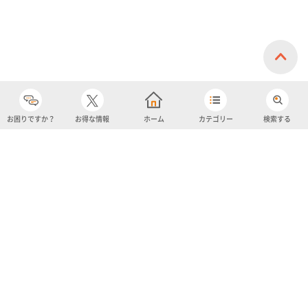
お困りですか？
お得な情報
ホーム
カテゴリー
検索する
カテゴリー
購入履歴
売り上げトップ10
アカウント
お気に入り
ツイッター
クーポン
チャットボット
ユナイテッド・スーパーマーケット・ホールディングス
よくあるご質問/お問い合わせ
利用規約
プライバシーポリシー
ignicaポイント規約