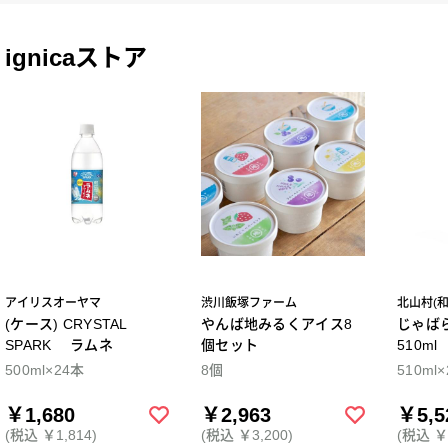
ignicaストア
アイリスオーヤマ
渋川飯塚ファーム
北山村(
(ケース) CRYSTAL
やんば地みるくアイス8
じゃば
SPARK ラムネ
個セット
510m
500ml×24本
8個
510ml
￥1,680
￥2,963
￥5,5
(税込 ￥1,814)
(税込 ￥3,200)
(税込 ￥5