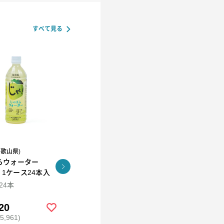
すべて見る
和歌山県)
R.L(エール・エル）
らウォーター
コロコロワッフル キュー
KUNNEP A2 MILK
l 1ケース24本入
ブ4個セット
CRAFT アイス12個セッ
ト
×24本
94ml×12
20
￥2,592
￥5,980
,961)
(税込 ￥2,799)
(税込 ￥6,458)