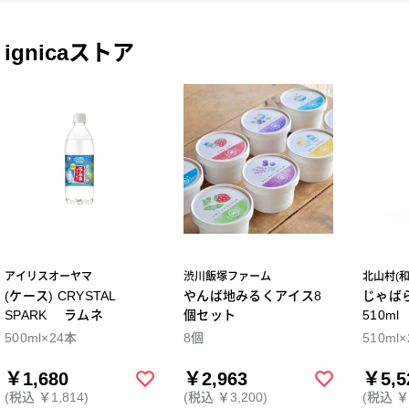
ignicaストア
アイリスオーヤマ
渋川飯塚ファーム
北山村(
(ケース) CRYSTAL
やんば地みるくアイス8
じゃば
SPARK ラムネ
個セット
510m
500ml×24本
8個
510ml
￥1,680
￥2,963
￥5,5
(税込 ￥1,814)
(税込 ￥3,200)
(税込 ￥5