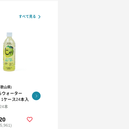
すべて見る
和歌山県)
R.L(エール・エル）
らウォーター
コロコロワッフル キュー
KUNNEP A2 MILK
l 1ケース24本入
ブ4個セット
CRAFT アイス12個セッ
ト
×24本
94ml×12
20
￥2,592
￥5,980
,961)
(税込 ￥2,799)
(税込 ￥6,458)