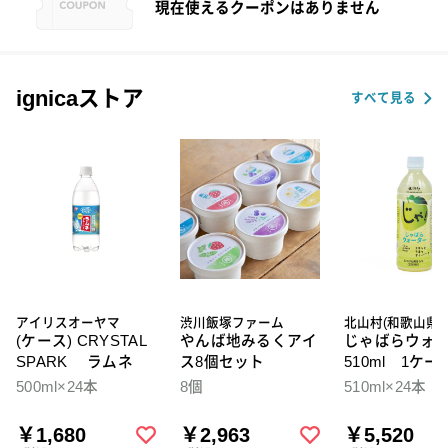
現在使えるクーポンはありません
ignicaストア
すべて見る
アイリスオーヤマ
渋川飯塚ファーム
北山村(和歌山県)
(ケース) CRYSTAL
やんば地みるくアイ
じゃばらウォ
SPARK ラムネ
ス8個セット
510ml 1ケー
本入
500ml×24本
8個
510ml×24本
￥1,680
￥2,963
￥5,520