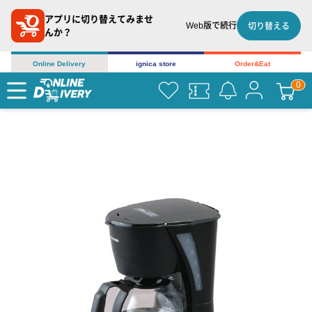
アプリに切り替えてみませ
Web版で続行
切り替える
んか？
Online Delivery
ignica store
Order&Eat