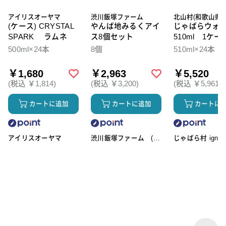
アイリスオーヤマ
渋川飯塚ファーム
北山村(和歌山県)
(ケース) CRYSTAL
やんば地みるくアイ
じゃばらウォ
SPARK ラムネ
ス8個セット
510ml 1ケー
本入
500ml×24本
8個
510ml×24本
￥1,680
￥2,963
￥5,520
(税込 ￥1,814)
(税込 ￥3,200)
(税込 ￥5,961)
カートに追加
カートに追加
カートに
アイリスオーヤマ
渋川飯塚ファーム (ア
じゃばら村 ignic
イスクリーム)