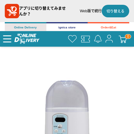
アプリに切り替えてみませ
Web版で続行
切り替える
んか？
Online Delivery
ignica store
Order&Eat