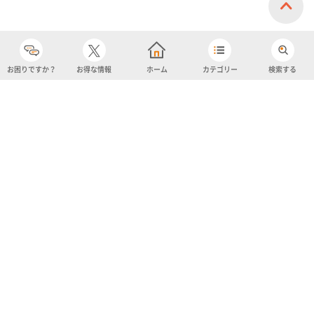
お困りですか？
お得な情報
ホーム
カテゴリー
検索する
カテゴリー
購入履歴
売り上げトップ10
アカウント
お気に入り
ツイッター
クーポン
チャットボット
ユナイテッド・スーパーマーケット・ホールディングス
よくあるご質問/お問い合わせ
利用規約
プライバシーポリシー
ignicaポイント規約