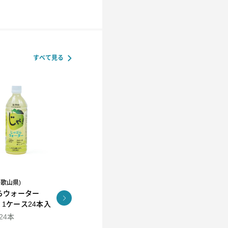
すべて見る
和歌山県)
R.L(エール・エル）
らウォーター
コロコロワッフル キュー
KUNNEP A2 MILK
l 1ケース24本入
ブ4個セット
CRAFT アイス12個セッ
ト
×24本
94ml×12