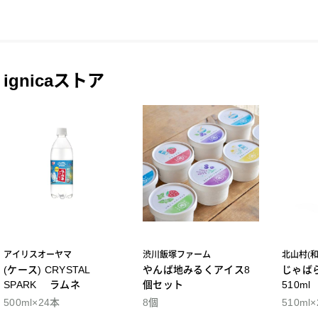
ignicaストア
アイリスオーヤマ
渋川飯塚ファーム
北山村(
(ケース) CRYSTAL
やんば地みるくアイス8
じゃば
SPARK ラムネ
個セット
510m
500ml×24本
8個
510ml