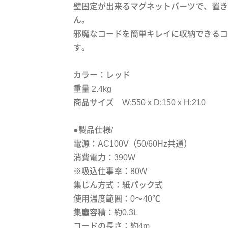
壁固定が出来るマグネットパーツで、置き
ん。
邪魔なコードを簡単キレイに収納できるコ
す。
カラー：レッド
重量 2.4kg
商品サイズ W:550 x D:150 x H:210
●製品仕様/
電源：AC100V（50/60Hz共通）
消費電力：390W
※吸込仕事率：80W
集じん方式：紙パック式
使用温度範囲：0～40℃
集塵容積：約0.3L
コードの長さ：約4m