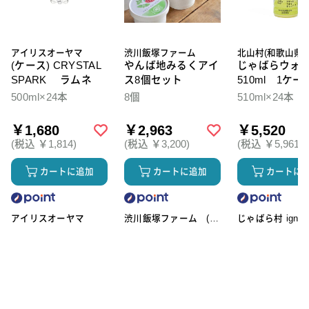
アイリスオーヤマ
渋川飯塚ファーム
北山村(和歌山県)
(ケース) CRYSTAL
やんば地みるくアイ
じゃばらウォ
SPARK ラムネ
ス8個セット
510ml 1ケー
本入
500ml×24本
8個
510ml×24本
￥1,680
￥2,963
￥5,520
(税込 ￥1,814)
(税込 ￥3,200)
(税込 ￥5,961)
カートに追加
カートに追加
カートに
アイリスオーヤマ
渋川飯塚ファーム (ア
じゃばら村 ignic
イスクリーム)