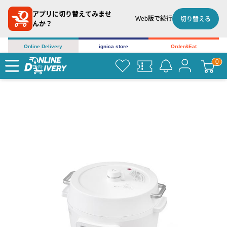
アプリに切り替えてみませ
Web版で続行
切り替える
んか？
Online Delivery
ignica store
Order&Eat