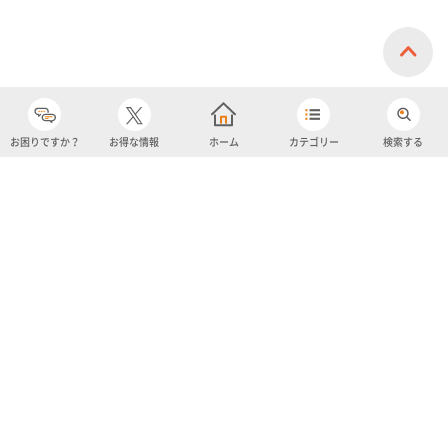
お困りですか？
お得な情報
ホーム
カテゴリー
検索する
カテゴリー
購入履歴
売り上げトップ10
アカウント
お気に入り
ツイッター
クーポン
チャットボット
ユナイテッド・スーパーマーケット・ホールディングス
よくあるご質問/お問い合わせ
利用規約
プライバシーポリシー
ignicaポイント規約