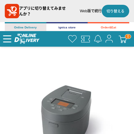
アプリに切り替えてみませ
Web版で続行
切り替える
んか？
Online Delivery
ignica store
Order&Eat