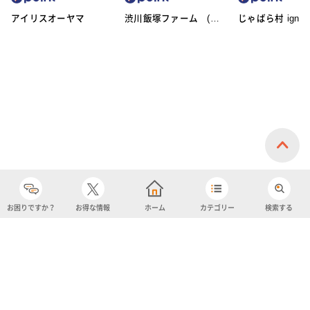
アイリスオーヤマ
渋川飯塚ファーム (ア
じゃばら村 ignic
イスクリーム)
お困りですか？
お得な情報
ホーム
カテゴリー
検索する
カテゴリー
購入履歴
売り上げトップ10
アカウント
お気に入り
ツイッター
クーポン
チャットボット