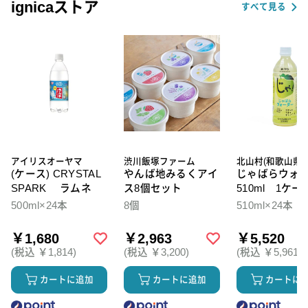
ignicaストア
すべて見る
アイリスオーヤマ
渋川飯塚ファーム
北山村(和歌山県)
(ケース) CRYSTAL
やんば地みるくアイ
じゃばらウォ
SPARK ラムネ
ス8個セット
510ml 1ケー
本入
500ml×24本
8個
510ml×24本
￥1,680
￥2,963
￥5,520
(税込 ￥1,814)
(税込 ￥3,200)
(税込 ￥5,961)
カートに追加
カートに追加
カートに