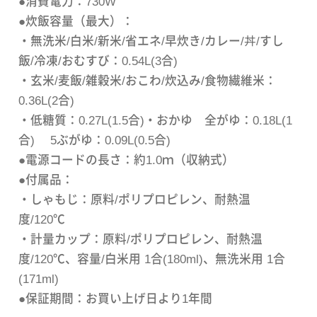
●消費電力：730W
●炊飯容量（最大）：
・無洗米/白米/新米/省エネ/早炊き/カレー/丼/すし
飯/冷凍/おむすび：0.54L(3合)
・玄米/麦飯/雑穀米/おこわ/炊込み/食物繊維米：
0.36L(2合)
・低糖質：0.27L(1.5合)・おかゆ 全がゆ：0.18L(1
合) 5ぶがゆ：0.09L(0.5合)
●電源コードの長さ：約1.0ｍ（収納式）
●付属品：
・しゃもじ：原料/ポリプロピレン、耐熱温
度/120℃
・計量カップ：原料/ポリプロピレン、耐熱温
度/120℃、容量/白米用 1合(180ml)、無洗米用 1合
(171ml)
●保証期間：お買い上げ日より1年間