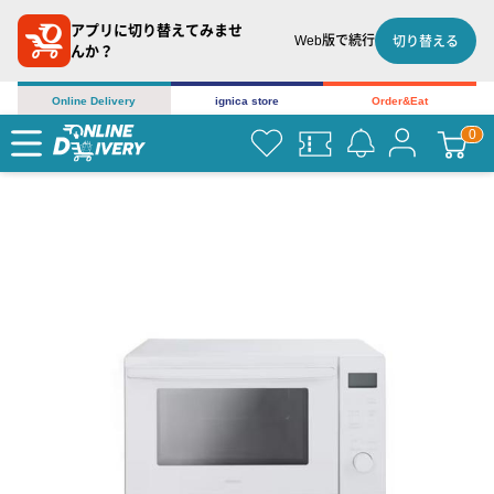
アプリに切り替えてみませ
Web版で続行
切り替える
んか？
Online Delivery
ignica store
Order&Eat