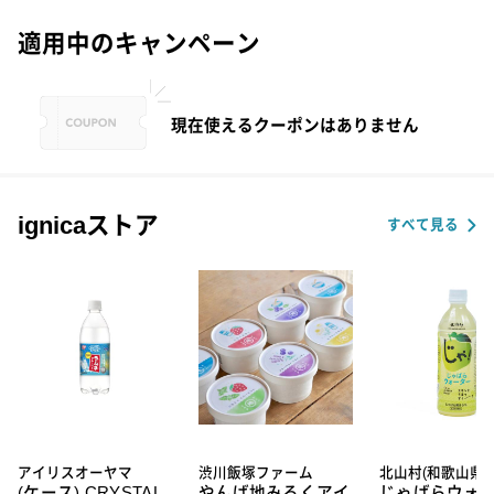
適用中のキャンペーン
現在使えるクーポンはありません
ignicaストア
すべて見る
アイリスオーヤマ
渋川飯塚ファーム
北山村(和歌山県)
(ケース) CRYSTAL
やんば地みるくアイ
じゃばらウォ