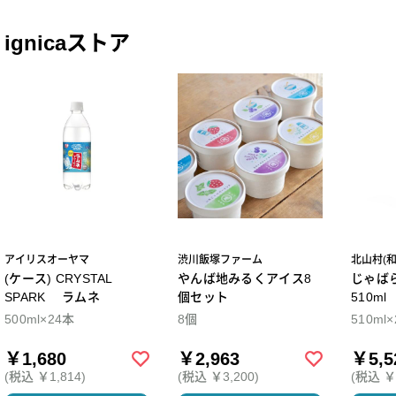
ignicaストア
アイリスオーヤマ
渋川飯塚ファーム
北山村(
(ケース) CRYSTAL
やんば地みるくアイス8
じゃば
SPARK ラムネ
個セット
510m
500ml×24本
8個
510ml
￥1,680
￥2,963
￥5,5
(税込 ￥1,814)
(税込 ￥3,200)
(税込 ￥5