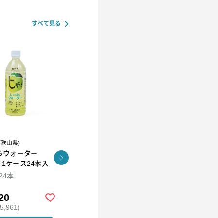
すべて見る
和歌山県)
R.L(エール・エル）
らウォーター
コロコロワッフル キュー
KUNNEP A2 MILK
l 1ケース24本入
ブ4個セット
CRAFT アイス12個セッ
ト
×24本
94ml×12
20
￥2,592
￥5,980
,961)
(税込 ￥2,799)
(税込 ￥6,458)