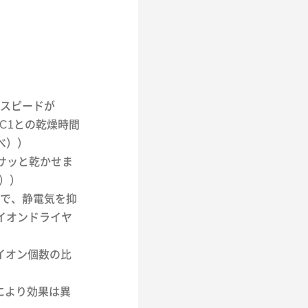
スピードが
MC1との乾燥時間
べ））
もサッと乾かせま
べ））
）で、静電気を抑
イオンドライヤ
スイオン個数の比
差により効果は異