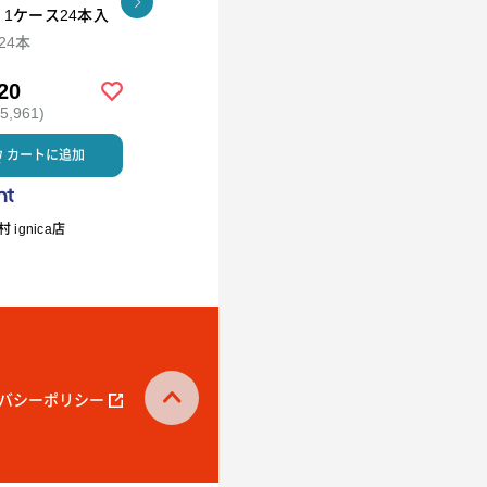
l 1ケース24本入
ブ4個セット
CRAFT アイス12個セッ
ト
×24本
94ml×12
20
￥2,592
￥5,980
,961)
(税込 ￥2,799)
(税込 ￥6,458)
カートに追加
カートに追加
カートに
 ignica店
R.L waffle cake（エール・エ
ミルククラウン
ル ワッフルケーキ）
バシーポリシー