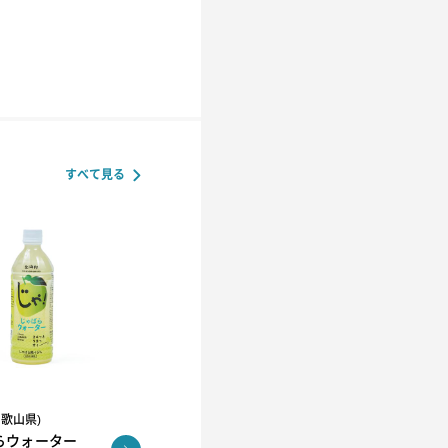
すべて見る
和歌山県)
R.L(エール・エル）
らウォーター
コロコロワッフル キュー
KUNNEP A2 MILK