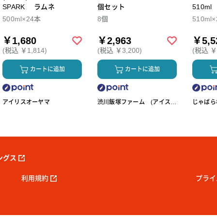
SPARK ラムネ
個セット
510m
500ml×24本
8個
510ml
￥1,680
￥2,963
￥5,5
(税込 ￥1,814)
(税込 ￥3,200)
(税込 ￥5
カートに追加
カートに追加
アイリスオーヤマ
渋川飯塚ファーム (アイスク
じゃばら村
リーム)
ングス
利用規約
プライ