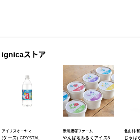
ignicaストア
アイリスオーヤマ
渋川飯塚ファーム
北山村(
(ケース) CRYSTAL
やんば地みるくアイス8
じゃば