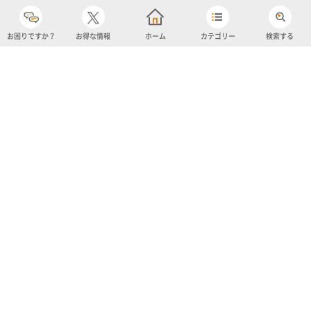
お困りですか？
お得な情報
ホーム
カテゴリー
検索する
カテゴリー
購入履歴
売り上げトップ10
アカウント
お気に入り
ツイッター
クーポン
チャットボット
ユナイテッド・スーパーマーケット・ホールディングス
よくあるご質問/お問い合わせ
利用規約
プライバシーポリシー
ignicaポイント規約