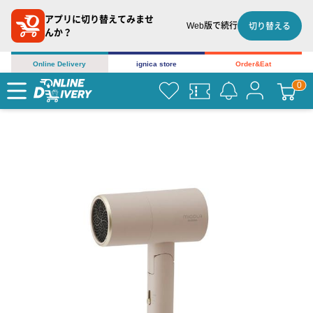
アプリに切り替えてみませ
Web版で続行
切り替える
んか？
Online Delivery
ignica store
Order&Eat