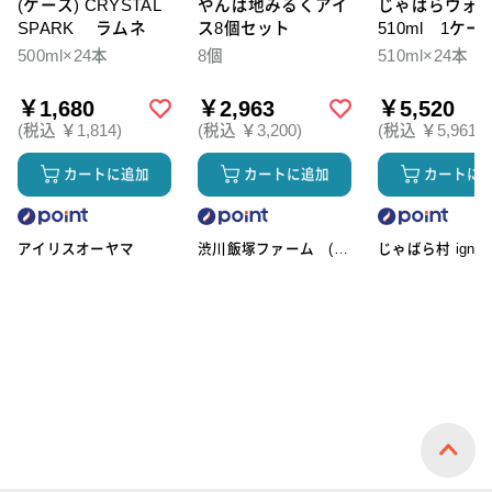
(ケース) CRYSTAL
やんば地みるくアイ
じゃばらウォ
SPARK ラムネ
ス8個セット
510ml 1ケー
本入
500ml×24本
8個
510ml×24本
￥1,680
￥2,963
￥5,520
(税込 ￥1,814)
(税込 ￥3,200)
(税込 ￥5,961)
カートに追加
カートに追加
カートに
アイリスオーヤマ
渋川飯塚ファーム (ア
じゃばら村 ignic
イスクリーム)