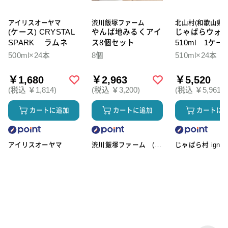
アイリスオーヤマ
渋川飯塚ファーム
北山村(和歌山県)
(ケース) CRYSTAL
やんば地みるくアイ
じゃばらウォ
SPARK ラムネ
ス8個セット
510ml 1ケー
本入
500ml×24本
8個
510ml×24本
￥1,680
￥2,963
￥5,520
(税込 ￥1,814)
(税込 ￥3,200)
(税込 ￥5,961)
カートに追加
カートに追加
カートに
アイリスオーヤマ
渋川飯塚ファーム (ア
じゃばら村 ignic
イスクリーム)