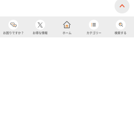
お困りですか？
お得な情報
ホーム
カテゴリー
検索する
カテゴリー
購入履歴
売り上げトップ10
アカウント
お気に入り
ツイッター
クーポン
チャットボット
ユナイテッド・スーパーマーケット・ホールディングス
よくあるご質問/お問い合わせ
利用規約
プライバシーポリシー
ignicaポイント規約