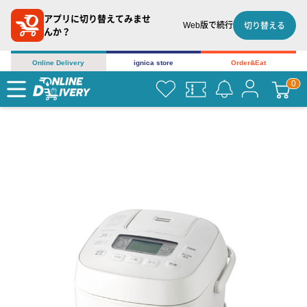
アプリに切り替えてみませ
Web版で続行
切り替える
んか？
Online Delivery
ignica store
Order&Eat