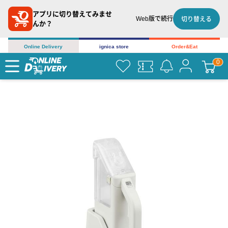
アプリに切り替えてみませ
Web版で続行
切り替える
んか？
Online Delivery
ignica store
Order&Eat