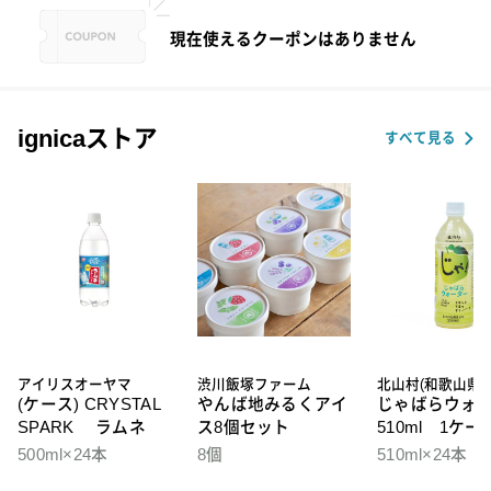
現在使えるクーポンはありません
ignicaストア
すべて見る
アイリスオーヤマ
渋川飯塚ファーム
北山村(和歌山県)
(ケース) CRYSTAL
やんば地みるくアイ
じゃばらウォ
SPARK ラムネ
ス8個セット
510ml 1ケー
本入
500ml×24本
8個
510ml×24本