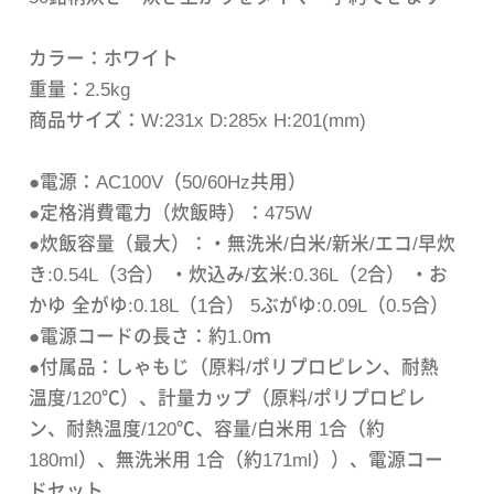
カラー：ホワイト
重量：2.5kg
商品サイズ：W:231x D:285x H:201(mm)
●電源：AC100V（50/60Hz共用）
●定格消費電力（炊飯時）：475W
●炊飯容量（最大）：・無洗米/白米/新米/エコ/早炊
き:0.54L（3合） ・炊込み/玄米:0.36L（2合） ・お
かゆ 全がゆ:0.18L（1合） 5ぶがゆ:0.09L（0.5合）
●電源コードの長さ：約1.0ｍ
●付属品：しゃもじ（原料/ポリプロピレン、耐熱
温度/120℃）、計量カップ（原料/ポリプロピレ
ン、耐熱温度/120℃、容量/白米用 1合（約
180ml）、無洗米用 1合（約171ml））、電源コー
ドセット