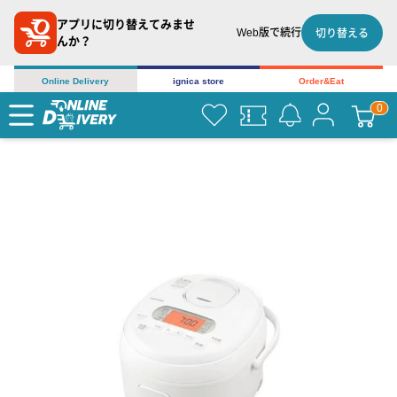
アプリに切り替えてみませ
Web版で続行
切り替える
んか？
Online Delivery
ignica store
Order&Eat