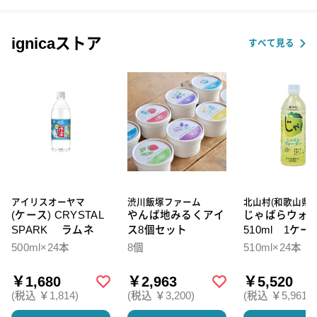
ignicaストア
すべて見る
アイリスオーヤマ
渋川飯塚ファーム
北山村(和歌山県)
(ケース) CRYSTAL
やんば地みるくアイ
じゃばらウォ
SPARK ラムネ
ス8個セット
510ml 1ケー
本入
500ml×24本
8個
510ml×24本
￥1,680
￥2,963
￥5,520
(税込 ￥1,814)
(税込 ￥3,200)
(税込 ￥5,961)