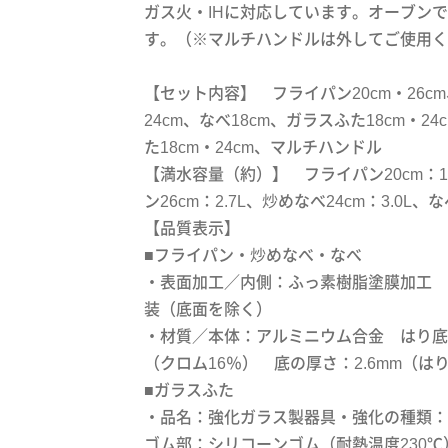
ガス火・IHに対応しています。オーブン
す。（※マルチハンドルは外してご使用く
【セット内容】 フライパン20cm・26c
24cm、なべ18cm、ガラスふた18cm・24
た18cm・24cm、マルチハンドル
【満水容量（約）】 フライパン20cm：1
ン26cm：2.7L、炒めなべ24cm：3.0L、なべ
【品質表示】
■フライパン・炒めなべ・なべ
・表面加工／内側：ふっ素樹脂塗膜加工 
装（底面を除く）
・材質／本体：アルミニウム合金 はり底
（クロム16％） 底の厚さ：2.6mm（は
■ガラスふた
・品名：強化ガラス製器具・強化の種類：
ゴム部：シリコーンゴム（耐熱温度230℃