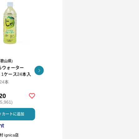
和歌山県)
R.L(エール・エル）
らウォーター
コロコロワッフル キュー
KUNNEP A2 MILK
l 1ケース24本入
ブ4個セット
CRAFT アイス12個セッ
ト
×24本
94ml×12
20
￥2,592
￥5,980
,961)
(税込 ￥2,799)
(税込 ￥6,458)
カートに追加
カートに追加
カートに
 ignica店
R.L waffle cake（エール・エ
ミルククラウン