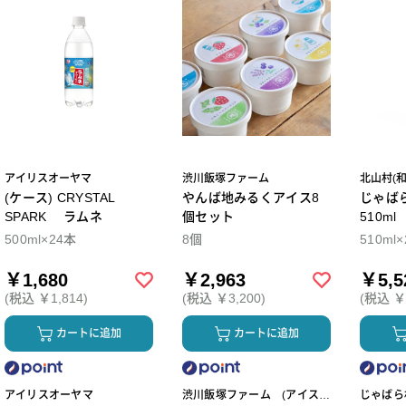
アイリスオーヤマ
渋川飯塚ファーム
北山村(
(ケース) CRYSTAL
やんば地みるくアイス8
じゃば
SPARK ラムネ
個セット
510m
500ml×24本
8個
510ml
￥1,680
￥2,963
￥5,5
(税込 ￥1,814)
(税込 ￥3,200)
(税込 ￥5
カートに追加
カートに追加
アイリスオーヤマ
渋川飯塚ファーム (アイスク
じゃばら村