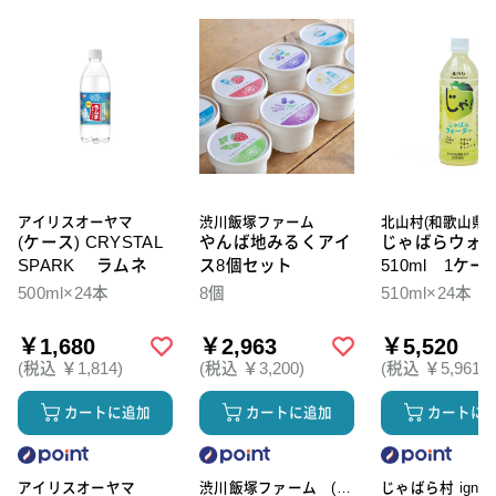
アイリスオーヤマ
渋川飯塚ファーム
北山村(和歌山県)
(ケース) CRYSTAL
やんば地みるくアイ
じゃばらウォ
SPARK ラムネ
ス8個セット
510ml 1ケー
本入
500ml×24本
8個
510ml×24本
￥1,680
￥2,963
￥5,520
(税込 ￥1,814)
(税込 ￥3,200)
(税込 ￥5,961)
カートに追加
カートに追加
カートに
アイリスオーヤマ
渋川飯塚ファーム (ア
じゃばら村 ignic