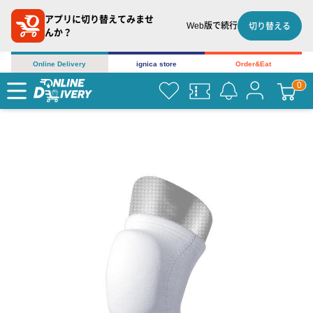
アプリに切り替えてみませ
Web版で続行
切り替える
んか？
Online Delivery
ignica store
Order&Eat