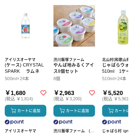
アイリスオーヤマ
渋川飯塚ファーム
北山村(和歌山県)
(ケース) CRYSTAL
やんば地みるくアイ
じゃばらウォ
SPARK ラムネ
ス8個セット
510ml 1ケー
本入
500ml×24本
8個
510ml×24本
￥1,680
￥2,963
￥5,520
(税込 ￥1,814)
(税込 ￥3,200)
(税込 ￥5,961)
カートに追加
カートに追加
カートに
アイリスオーヤマ
渋川飯塚ファーム (ア
じゃばら村 ignic