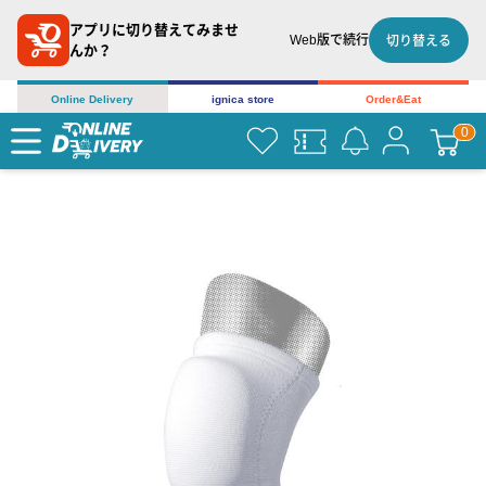
アプリに切り替えてみませ
Web版で続行
切り替える
んか？
Online Delivery
ignica store
Order&Eat