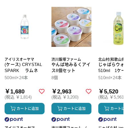
アイリスオーヤマ
渋川飯塚ファーム
北山村(和歌山県)
(ケース) CRYSTAL
やんば地みるくアイ
じゃばらウォ
SPARK ラムネ
ス8個セット
510ml 1ケー
本入
500ml×24本
8個
510ml×24本
￥1,680
￥2,963
￥5,520
(税込 ￥1,814)
(税込 ￥3,200)
(税込 ￥5,961)
カートに追加
カートに追加
カートに
アイリスオーヤマ
渋川飯塚ファーム (ア
じゃばら村 ignic