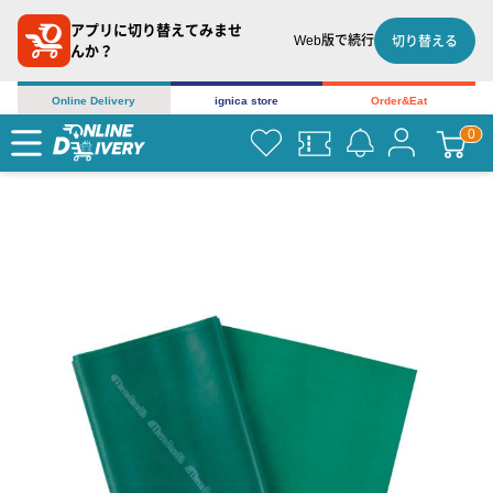
アプリに切り替えてみませ
Web版で続行
切り替える
んか？
Online Delivery
ignica store
Order&Eat