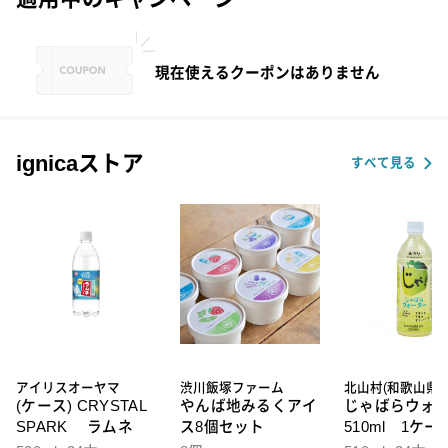
現在使えるクーポンはありません
ignicaストア
すべて見る
アイリスオーヤマ
渋川飯塚ファーム
北山村(和歌山県)
(ケース) CRYSTAL
やんば地みるくアイ
じゃばらウォ
SPARK ラムネ
ス8個セット
510ml 1ケー
本入