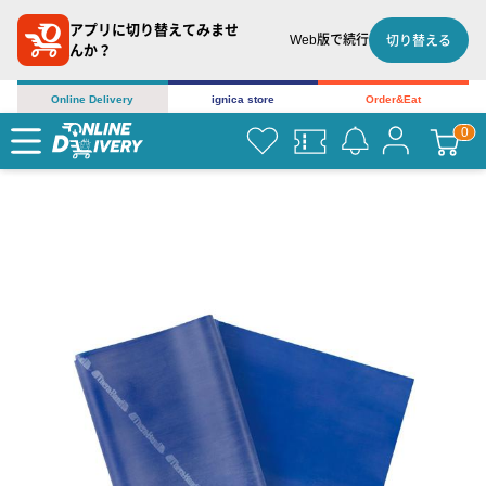
アプリに切り替えてみませ
Web版で続行
切り替える
んか？
Online Delivery
ignica store
Order&Eat