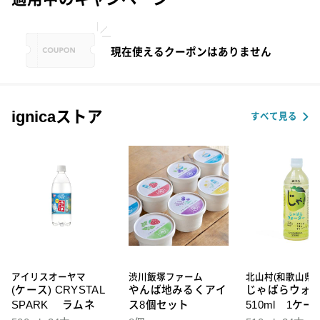
現在使えるクーポンはありません
ignicaストア
すべて見る
アイリスオーヤマ
渋川飯塚ファーム
北山村(和歌山県)
(ケース) CRYSTAL
やんば地みるくアイ
じゃばらウォ
SPARK ラムネ
ス8個セット
510ml 1ケー
本入