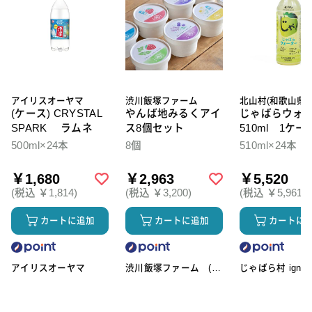
アイリスオーヤマ
渋川飯塚ファーム
北山村(和歌山県)
(ケース) CRYSTAL
やんば地みるくアイ
じゃばらウォ
SPARK ラムネ
ス8個セット
510ml 1ケー
本入
500ml×24本
8個
510ml×24本
￥1,680
￥2,963
￥5,520
(税込 ￥1,814)
(税込 ￥3,200)
(税込 ￥5,961)
カートに追加
カートに追加
カートに
アイリスオーヤマ
渋川飯塚ファーム (ア
じゃばら村 ignic
イスクリーム)