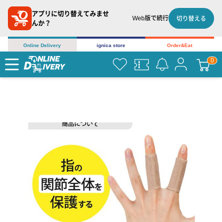
アプリに切り替えてみませ
Web版で続行
切り替える
んか？
Online Delivery
ignica store
Order&Eat