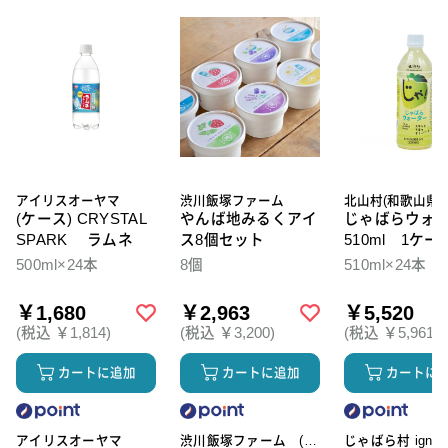
アイリスオーヤマ
渋川飯塚ファーム
北山村(和歌山県)
(ケース) CRYSTAL
やんば地みるくアイ
じゃばらウォ
SPARK ラムネ
ス8個セット
510ml 1ケー
本入
500ml×24本
8個
510ml×24本
￥1,680
￥2,963
￥5,520
(税込 ￥1,814)
(税込 ￥3,200)
(税込 ￥5,961)
カートに追加
カートに追加
カートに
アイリスオーヤマ
渋川飯塚ファーム (ア
じゃばら村 ignic