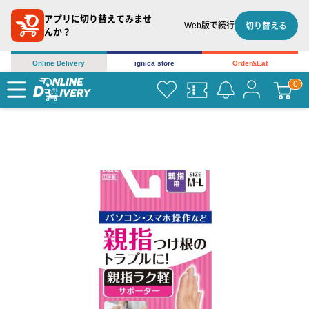
アプリに切り替えてみませ
Web版で続行
切り替える
んか？
Online Delivery
ignica store
Order&Eat