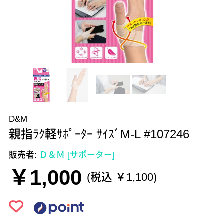
D&M
親指ﾗｸ軽ｻﾎﾟｰﾀｰ ｻｲｽﾞM-L #107246
販売者:
Ｄ＆Ｍ [サポーター]
￥1,000
(税込 ￥1,100)