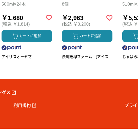
500ml×24本
8個
510ml
￥1,680
￥2,963
￥5,5
(税込 ￥1,814)
(税込 ￥3,200)
(税込 ￥5
カートに追加
カートに追加
アイリスオーヤマ
渋川飯塚ファーム (アイスク
じゃばら村
リーム)
ングス
利用規約
プライ
 Reserved.