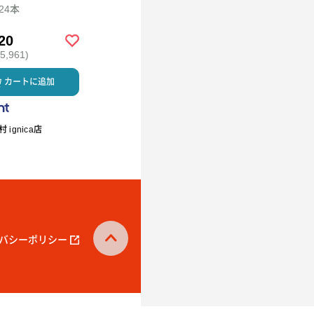
ト
×24本
94ml×12
20
￥2,592
￥5,980
,961)
(税込 ￥2,799)
(税込 ￥6,458)
カートに追加
カートに追加
カートに
 ignica店
R.L waffle cake（エール・エ
ミルククラウン
ル ワッフルケーキ）
バシーポリシー