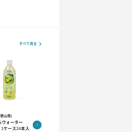
すべて見る
和歌山県)
R.L(エール・エル）
らウォーター
コロコロワッフル キュー
KUNNEP A2 MILK
l 1ケース24本入
ブ4個セット
CRAFT アイス12個セッ