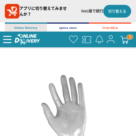
アプリに切り替えてみませ
Web版で続行
切り替える
んか？
Online Delivery
ignica store
Order&Eat