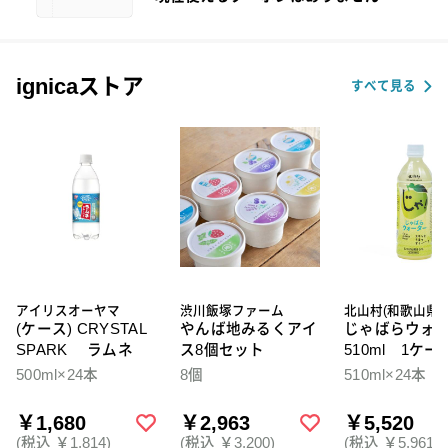
ignicaストア
すべて見る
アイリスオーヤマ
渋川飯塚ファーム
北山村(和歌山県)
(ケース) CRYSTAL
やんば地みるくアイ
じゃばらウォ
SPARK ラムネ
ス8個セット
510ml 1ケー
本入
500ml×24本
8個
510ml×24本
￥1,680
￥2,963
￥5,520
(税込 ￥1,814)
(税込 ￥3,200)
(税込 ￥5,961)