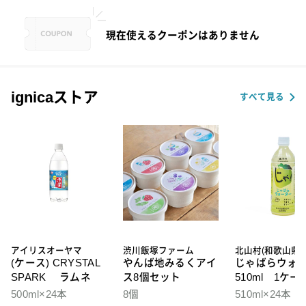
現在使えるクーポンはありません
ignicaストア
すべて見る
アイリスオーヤマ
渋川飯塚ファーム
北山村(和歌山県)
(ケース) CRYSTAL
やんば地みるくアイ
じゃばらウォ
SPARK ラムネ
ス8個セット
510ml 1ケー
本入
500ml×24本
8個
510ml×24本