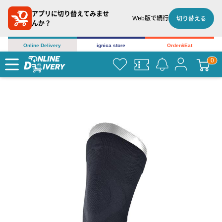
アプリに切り替えてみませ
Web版で続行
切り替える
んか？
Online Delivery
ignica store
Order&Eat