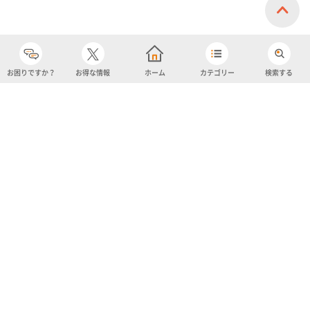
お困りですか？
お得な情報
ホーム
カテゴリー
検索する
カテゴリー
購入履歴
売り上げトップ10
アカウント
お気に入り
ツイッター
クーポン
チャットボット
ユナイテッド・スーパーマーケット・ホールディングス
よくあるご質問/お問い合わせ
利用規約
プライバシーポリシー
ignicaポイント規約