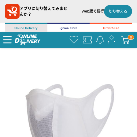
アプリに切り替えてみませ
Web版で続行
切り替える
んか？
Online Delivery
ignica store
Order&Eat