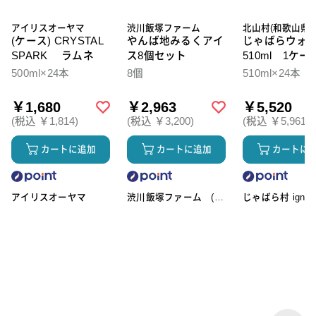
アイリスオーヤマ
渋川飯塚ファーム
北山村(和歌山県)
(ケース) CRYSTAL
やんば地みるくアイ
じゃばらウォ
SPARK ラムネ
ス8個セット
510ml 1ケー
本入
500ml×24本
8個
510ml×24本
￥1,680
￥2,963
￥5,520
(税込 ￥1,814)
(税込 ￥3,200)
(税込 ￥5,961)
カートに追加
カートに追加
カートに
アイリスオーヤマ
渋川飯塚ファーム (ア
じゃばら村 ignic
イスクリーム)