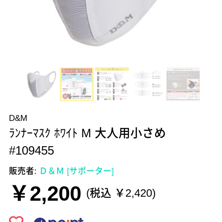
D&M
ﾗﾝﾅｰﾏｽｸ ﾎﾜｲﾄ M 大人用小さめ
#109455
販売者:
Ｄ＆Ｍ [サポーター]
￥2,200
(税込 ￥2,420)