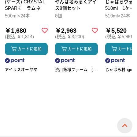
(ケース) CRYSTAL
やんば地みるくアイ
じゃばらウォ
SPARK ラムネ
ス8個セット
510ml 1ケー
本入
500ml×24本
8個
510ml×24本
￥1,680
￥2,963
￥5,520
(税込 ￥1,814)
(税込 ￥3,200)
(税込 ￥5,961)
カートに追加
カートに追加
カートに
アイリスオーヤマ
渋川飯塚ファーム (ア
じゃばら村 ignic
イスクリーム)