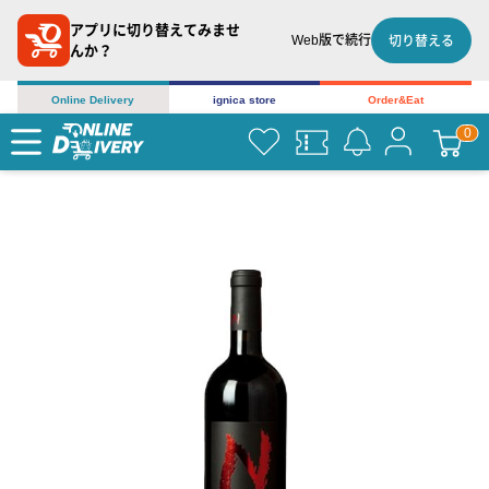
アプリに切り替えてみませ
Web版で続行
切り替える
んか？
Online Delivery
ignica store
Order&Eat