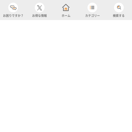
お困りですか？
お得な情報
ホーム
カテゴリー
検索する
カテゴリー
購入履歴
売り上げトップ10
アカウント
お気に入り
ツイッター
クーポン
チャットボット
ユナイテッド・スーパーマーケット・ホールディングス
よくあるご質問/お問い合わせ
利用規約
プライバシーポリシー
ignicaポイント規約