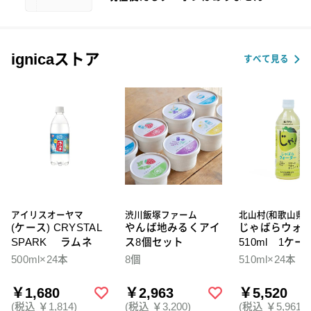
ignicaストア
すべて見る
アイリスオーヤマ
渋川飯塚ファーム
北山村(和歌山県)
(ケース) CRYSTAL
やんば地みるくアイ
じゃばらウォ
SPARK ラムネ
ス8個セット
510ml 1ケー
本入
500ml×24本
8個
510ml×24本
￥1,680
￥2,963
￥5,520
(税込 ￥1,814)
(税込 ￥3,200)
(税込 ￥5,961)