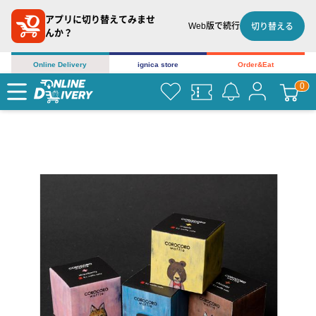
アプリに切り替えてみませ
Web版で続行
切り替える
んか？
Online Delivery
ignica store
Order&Eat