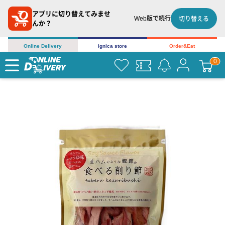
アプリに切り替えてみませ
Web版で続行
切り替える
んか？
Online Delivery
ignica store
Order&Eat