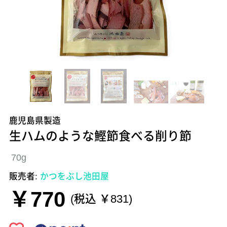
鹿児島県製造
生ハムのような鰹節食べる削り節
70g
販売者:
かつをぶし池田屋
￥770
(税込 ￥831)