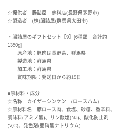
☆提供者 腸詰屋 蓼科店(長野県茅野市)
☆製造者 (株)腸詰屋(群馬県太田市)
・腸詰屋のギフトセット【9】[6種類 合計約
1350g]
原産地：豚肉は長野県、群馬県
製造地：群馬県
加工地：群馬県
賞味期限：発送日から約15日
■原材料・成分
☆名称 カイザーシンケン (ロースハム)
☆原材料名 豚ロース肉、食塩、砂糖、香辛料、
調味料(アミノ酸)、リン酸塩(Na)、酸化防止剤
(V,C)、発色剤(亜硝酸ナトリウム)