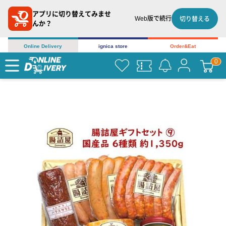
アプリに切り替えてみませ
Web版で続行
切り替える
んか？
Online Delivery
ignica store
Order&Eat