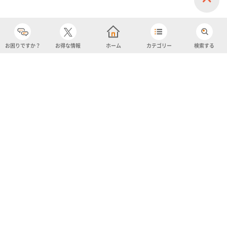
お困りですか？
お得な情報
ホーム
カテゴリー
検索する
カテゴリー
購入履歴
売り上げトップ10
アカウント
お気に入り
ツイッター
クーポン
チャットボット
ユナイテッド・スーパーマーケット・ホールディングス
よくあるご質問/お問い合わせ
利用規約
プライバシーポリシー
ignicaポイント規約