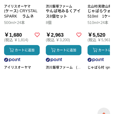
アイリスオーヤマ
渋川飯塚ファーム
北山村(和歌山県)
(ケース) CRYSTAL
やんば地みるくアイ
じゃばらウォ
SPARK ラムネ
ス8個セット
510ml 1ケー
本入
500ml×24本
8個
510ml×24本
￥1,680
￥2,963
￥5,520
(税込 ￥1,814)
(税込 ￥3,200)
(税込 ￥5,961)
カートに追加
カートに追加
カートに
アイリスオーヤマ
渋川飯塚ファーム (ア
じゃばら村 ignic
イスクリーム)