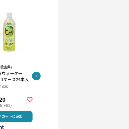
和歌山県)
R.L(エール・エル）
らウォーター
コロコロワッフル キュー
KUNNEP A2 MILK
l 1ケース24本入
ブ4個セット
CRAFT アイス12個セッ
ト
×24本
94ml×12
20
￥2,592
￥5,980
,961)
(税込 ￥2,799)
(税込 ￥6,458)
カートに追加
カートに追加
カートに