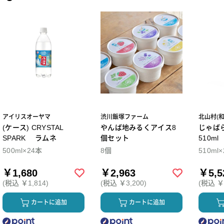
アイリスオーヤマ
渋川飯塚ファーム
北山村(
(ケース) CRYSTAL
やんば地みるくアイス8
じゃば
SPARK ラムネ
個セット
510m
500ml×24本
8個
510ml
￥1,680
￥2,963
￥5,5
(税込 ￥1,814)
(税込 ￥3,200)
(税込 ￥5
カートに追加
カートに追加