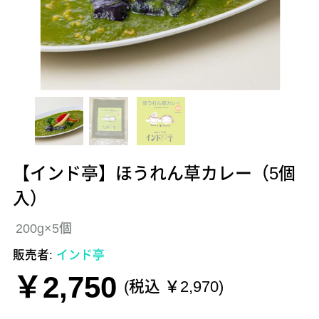
【インド亭】ほうれん草カレー（5個
入）
200g×5個
販売者:
インド亭
￥2,750
(税込 ￥2,970)