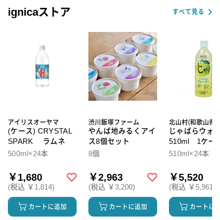
ignicaストア
すべて見る
アイリスオーヤマ
渋川飯塚ファーム
北山村(和歌山県)
(ケース) CRYSTAL
やんば地みるくアイ
じゃばらウォ
SPARK ラムネ
ス8個セット
510ml 1ケー
本入
500ml×24本
8個
510ml×24本
￥1,680
￥2,963
￥5,520
(税込 ￥1,814)
(税込 ￥3,200)
(税込 ￥5,961)
カートに追加
カートに追加
カートに