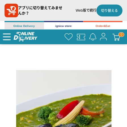
アプリに切り替えてみませ
Web版で続行
切り替える
んか？
Online Delivery
ignica store
Order&Eat