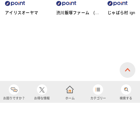
アイリスオーヤマ
渋川飯塚ファーム (ア
じゃばら村 ignic
イスクリーム)
お困りですか？
お得な情報
ホーム
カテゴリー
検索する
カテゴリー
購入履歴
売り上げトップ10
アカウント
お気に入り
ツイッター
クーポン
チャットボット