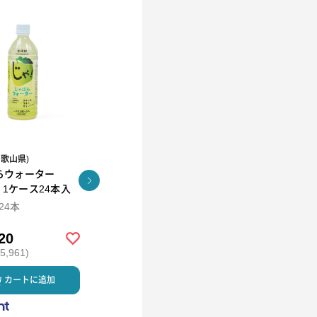
和歌山県)
R.L(エール・エル）
らウォーター
コロコロワッフル キュー
KUNNEP A2 MILK
l 1ケース24本入
ブ4個セット
CRAFT アイス12個セッ
ト
×24本
94ml×12
20
￥2,592
￥5,980
,961)
(税込 ￥2,799)
(税込 ￥6,458)
カートに追加
カートに追加
カートに