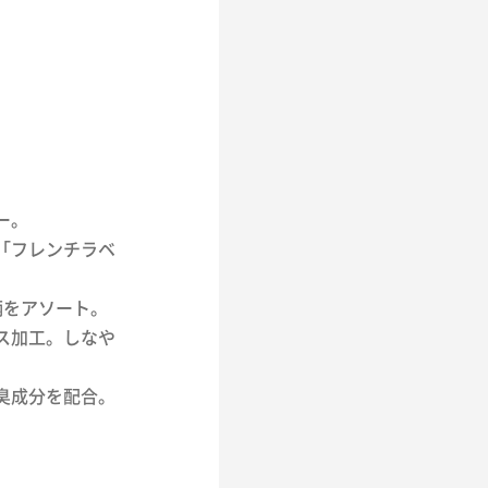
ー。
「フレンチラベ
柄をアソート。
ス加工。しなや
臭成分を配合。