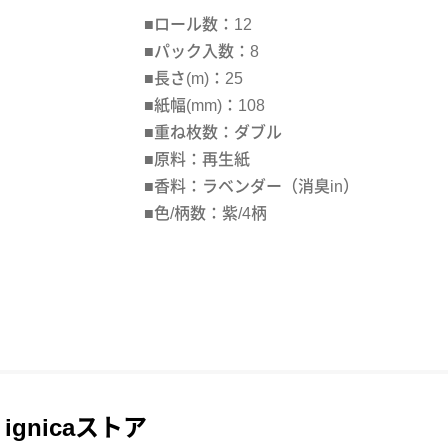
■ロール数：12
■パック入数：8
■長さ(m)：25
■紙幅(mm)：108
■重ね枚数：ダブル
■原料：再生紙
■香料：ラベンダー（消臭in）
■色/柄数：紫/4柄
ignicaストア