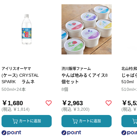
アイリスオーヤマ
渋川飯塚ファーム
北山村(
(ケース) CRYSTAL
やんば地みるくアイス8
じゃば
SPARK ラムネ
個セット
510m
500ml×24本
8個
510ml
￥1,680
￥2,963
￥5,5
(税込 ￥1,814)
(税込 ￥3,200)
(税込 ￥5
カートに追加
カートに追加