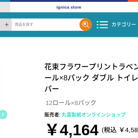
ignica store
カテゴリー
花束フラワープリントラベン
ール×8パック ダブル トイ
パー
12ロール×8パック
販売者:
丸富製紙オンラインショップ
￥4,164
(税込 ￥4,58