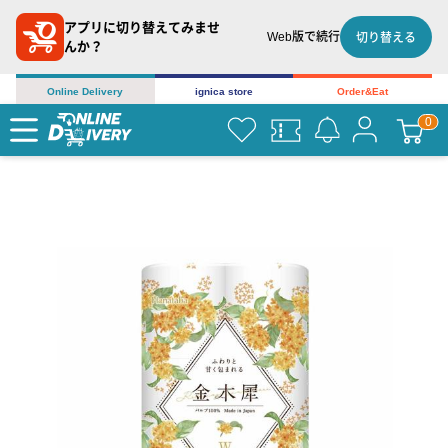
アプリに切り替えてみませ
Web版で続行
切り替える
んか？
Online Delivery
ignica store
Order&Eat