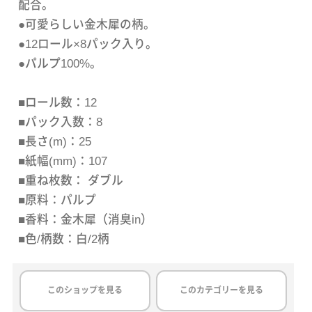
配合。
●可愛らしい金木犀の柄。
●12ロール×8パック入り。
●パルプ100%。
■ロール数：12
■パック入数：8
■長さ(m)：25
■紙幅(mm)：107
■重ね枚数： ダブル
■原料：パルプ
■香料：金木犀（消臭in）
■色/柄数：白/2柄
このショップを見る
このカテゴリーを見る