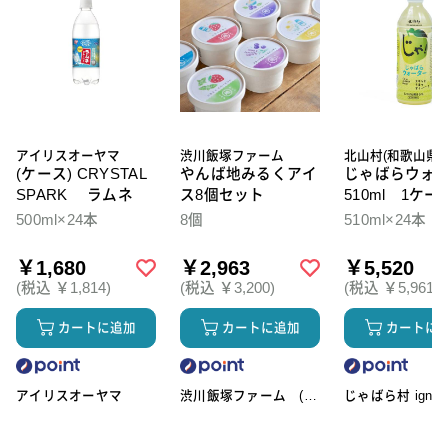
アイリスオーヤマ
渋川飯塚ファーム
北山村(和歌山県)
(ケース) CRYSTAL
やんば地みるくアイ
じゃばらウォ
SPARK ラムネ
ス8個セット
510ml 1ケー
本入
500ml×24本
8個
510ml×24本
￥1,680
￥2,963
￥5,520
(税込 ￥1,814)
(税込 ￥3,200)
(税込 ￥5,961)
カートに追加
カートに追加
カートに
アイリスオーヤマ
渋川飯塚ファーム (ア
じゃばら村 ignic
イスクリーム)