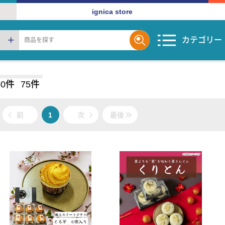
ignica store
カテゴリー
50件
75件
前
1
次
最後