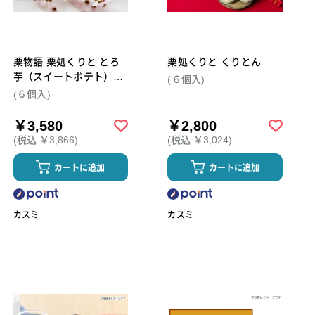
栗物語 栗処くりと とろ
栗処くりと くりとん
芋（スイートポテト）6
(６個入)
個セット
(６個入)
￥3,580
￥2,800
(税込 ￥3,866)
(税込 ￥3,024)
カートに追加
カートに追加
カスミ
カスミ