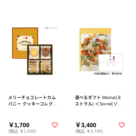
メリーチョコレートカム
選べるギフト Mistral(ミ
パニー クッキーコレクシ
ストラル) ＜Sorrel(ソレ
ョン 12枚入[CC-1]
ル)＞【内祝（蝶結び）】
熨斗付き
￥1,700
￥3,400
(税込 ￥1,836)
(税込 ￥3,740)