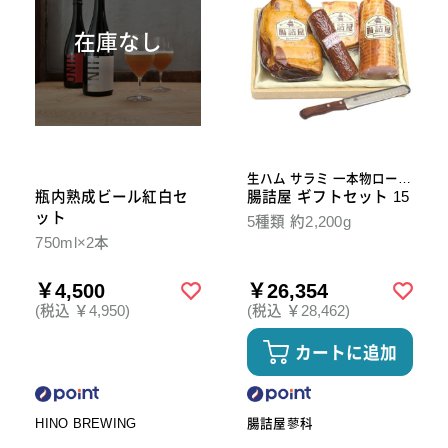
在庫なし
生ハム サラミ 一本物ロース
瓶内熟成ビール紅白セ
ハム ベーコン スライスナイ
腸詰屋 ギフトセット 15
フ
ット
5種類 約2,200g
750ml×2本
￥4,500
￥26,354
(税込 ￥4,950)
(税込 ￥28,462)
カートに追加
HINO BREWING
腸詰屋蓼科