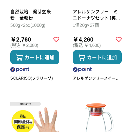
自然栽培 発芽玄米
アレルゲンフリー ミ
粉 全粒粉
ニドーナツセット [笑-
emi]
500g×2pc(1000g)
1個20g×27個
￥2,760
￥4,260
(税込 ￥2,980)
(税込 ￥4,600)
カートに追加
カートに追加
SOLARISO(ソラリーゾ)
アレルゲンフリースイーツ
工房omoや545