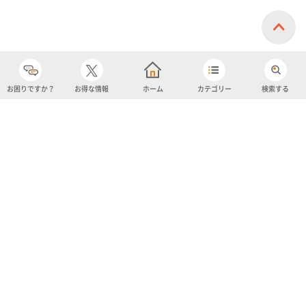
お困りですか？
お得な情報
ホーム
カテゴリー
検索する
カテゴリー
購入履歴
売り上げトップ10
アカウント
お気に入り
ツイッター
クーポン
チャットボット
ユナイテッド・スーパーマーケット・ホールディングス
よくあるご質問/お問い合わせ
利用規約
プライバシーポリシー
ignicaポイント規約