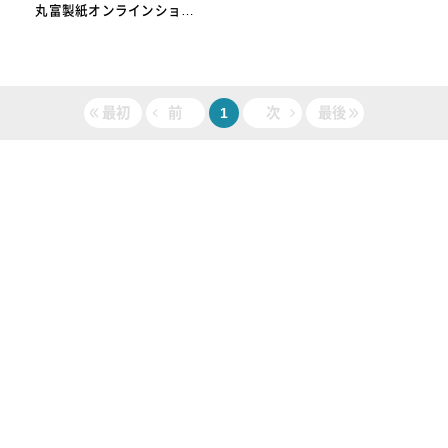
丸富製紙オンラインショッ
プ
最初
前
1
次
最後