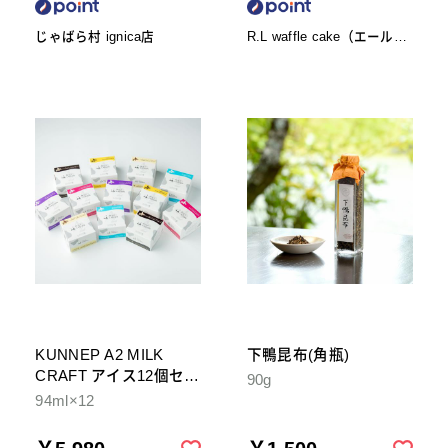
じゃばら村 ignica店
R.L waffle cake（エール・
エル ワッフルケーキ）
KUNNEP A2 MILK
下鴨昆布(角瓶)
CRAFT アイス12個セッ
90g
ト
94ml×12