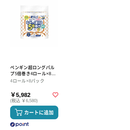
ペンギン超ロングパル
プ5倍巻き4ロール×8パ
ック ダブル トイレット
4ロール×8パック
ペーパー
￥5,982
(税込 ￥6,580)
カートに追加