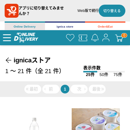
アプリに切り替えてみませ
Web版で続行
切り替える
んか？
Online Delivery
ignica store
Order&Eat
ignicaストア
表示件数
1
〜
21
件（全
21
件）
25件
50件
75件
最初
前
1
次
最後