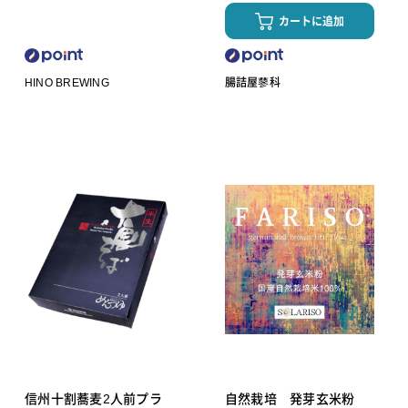
カートに追加
HINO BREWING
腸詰屋蓼科
信州十割蕎麦2人前プラ
自然栽培 発芽玄米粉