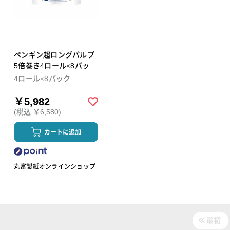
ペンギン超ロングパルプ
5倍巻き4ロール×8パック
ダブル トイレットペーパ
4ロール×8パック
ー
￥5,982
(税込 ￥6,580)
カートに追加
丸富製紙オンラインショップ
最初