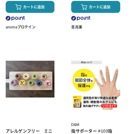
カートに追加
カートに追加
anomaプロテイン
吉兆楽
D&M
アレルゲンフリー ミニ
指サポーター #103指