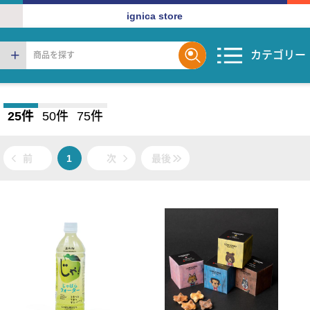
ignica store
カテゴリー
25件
50件
75件
前
1
次
最後