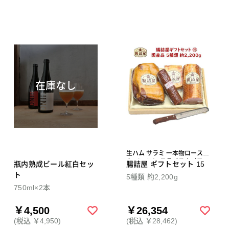
在庫なし
生ハム サラミ 一本物ロースハ
ム ベーコン スライスナイフ
瓶内熟成ビール紅白セッ
腸詰屋 ギフトセット 15
ト
5種類 約2,200g
750ml×2本
￥4,500
￥26,354
(税込 ￥4,950)
(税込 ￥28,462)