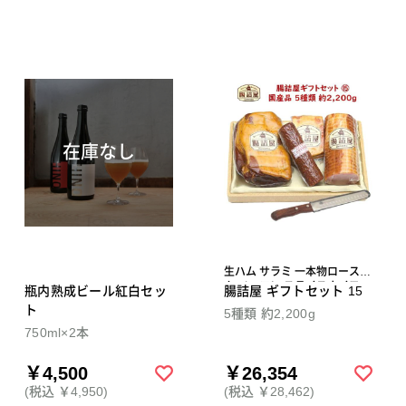
在庫なし
生ハム サラミ 一本物ロースハ
ム ベーコン スライスナイフ
瓶内熟成ビール紅白セッ
腸詰屋 ギフトセット 15
ト
5種類 約2,200g
750ml×2本
￥4,500
￥26,354
(税込 ￥4,950)
(税込 ￥28,462)