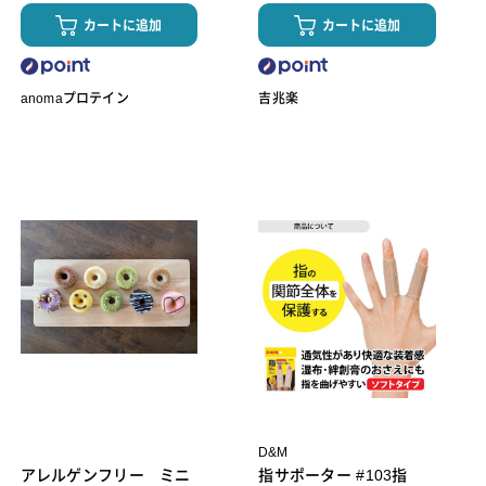
カートに追加
カートに追加
anomaプロテイン
吉兆楽
D&M
アレルゲンフリー ミニ
指サポーター #103指