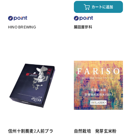
カートに追加
HINO BREWING
腸詰屋蓼科
信州十割蕎麦2人前プラ
自然栽培 発芽玄米粉