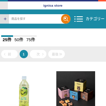
ignica store
カテゴリー
25件
50件
75件
前
1
次
最後