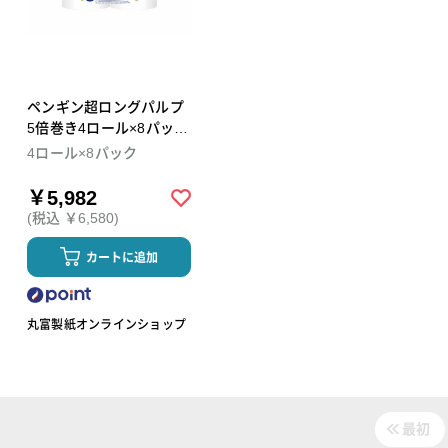
ペンギン超ロングパルプ
5倍巻き4ロール×8パック
ダブル トイレットペーパ
4ロール×8パック
ー
￥5,982
(税込 ￥6,580)
カートに追加
丸富製紙オンラインショップ
最初