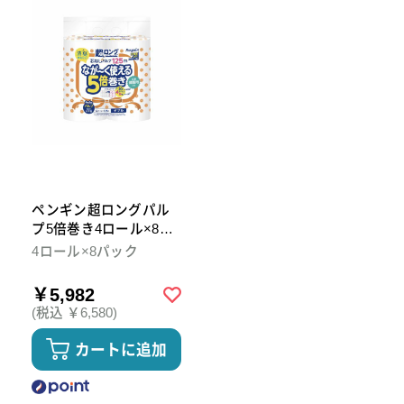
ペンギン超ロングパル
プ5倍巻き4ロール×8パ
ック ダブル トイレット
4ロール×8パック
ペーパー
￥5,982
(税込 ￥6,580)
カートに追加