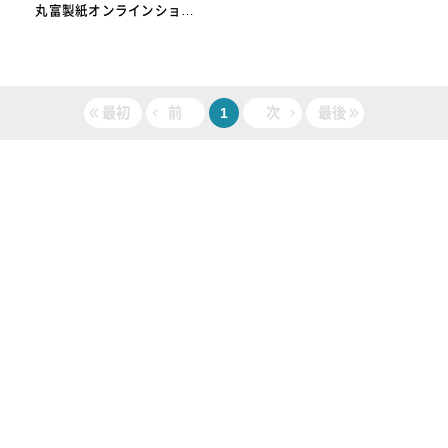
丸富製紙オンラインショッ
プ
最初
前
1
次
最後