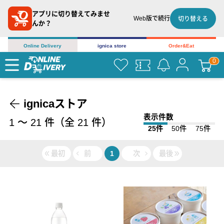
アプリに切り替えてみませ
Web版で続行
切り替える
んか？
Online Delivery
ignica store
Order&Eat
ignicaストア
表示件数
1
〜
21
件（全
21
件）
25件
50件
75件
最初
前
1
次
最後