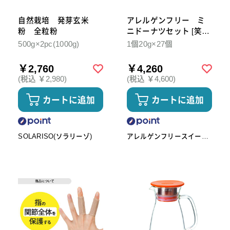
自然栽培 発芽玄米
アレルゲンフリー ミ
粉 全粒粉
ニドーナツセット [笑-
emi]
500g×2pc(1000g)
1個20g×27個
￥2,760
￥4,260
(税込 ￥2,980)
(税込 ￥4,600)
カートに追加
カートに追加
SOLARISO(ソラリーゾ)
アレルゲンフリースイーツ
工房omoや545