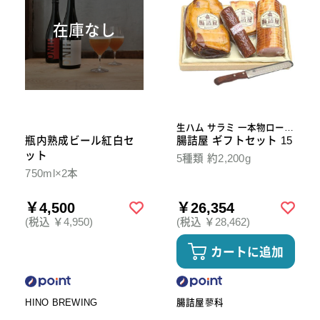
在庫なし
生ハム サラミ 一本物ロース
瓶内熟成ビール紅白セ
ハム ベーコン スライスナイ
腸詰屋 ギフトセット 15
フ
ット
5種類 約2,200g
750ml×2本
￥4,500
￥26,354
(税込 ￥4,950)
(税込 ￥28,462)
カートに追加
HINO BREWING
腸詰屋蓼科