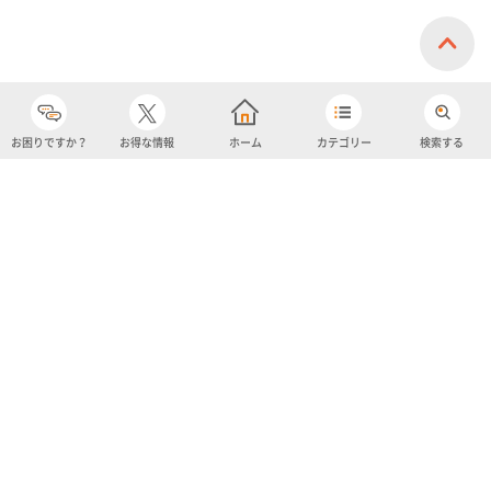
お困りですか？
お得な情報
ホーム
カテゴリー
検索する
カテゴリー
購入履歴
売り上げトップ10
アカウント
お気に入り
ツイッター
クーポン
チャットボット
ユナイテッド・スーパーマーケット・ホールディングス
よくあるご質問/お問い合わせ
利用規約
プライバシーポリシー
ignicaポイント規約