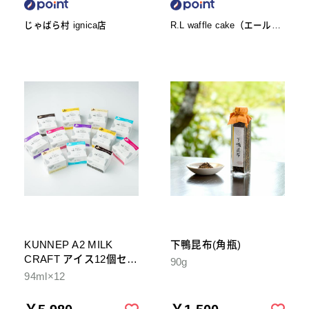
じゃばら村 ignica店
R.L waffle cake（エール・
エル ワッフルケーキ）
KUNNEP A2 MILK
下鴨昆布(角瓶)
CRAFT アイス12個セッ
90g
ト
94ml×12