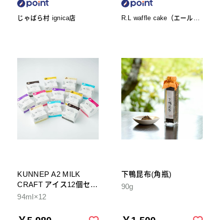
じゃばら村 ignica店
R.L waffle cake（エール・
エル ワッフルケーキ）
KUNNEP A2 MILK
下鴨昆布(角瓶)
CRAFT アイス12個セッ
90g
ト
94ml×12