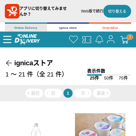
アプリに切り替えてみませ
Web版で続行
切り替える
んか？
Online Delivery
ignica store
Order&Eat
ignicaストア
表示件数
1
〜
21
件（全
21
件）
25件
50件
75件
最初
前
1
次
最後