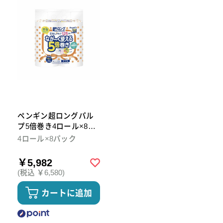
ペンギン超ロングパル
プ5倍巻き4ロール×8パ
ック ダブル トイレット
4ロール×8パック
ペーパー
￥5,982
(税込 ￥6,580)
カートに追加