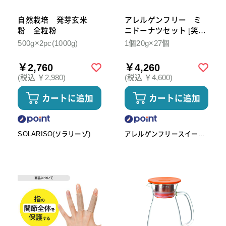
自然栽培 発芽玄米
アレルゲンフリー ミ
粉 全粒粉
ニドーナツセット [笑-
emi]
500g×2pc(1000g)
1個20g×27個
￥2,760
￥4,260
(税込 ￥2,980)
(税込 ￥4,600)
カートに追加
カートに追加
SOLARISO(ソラリーゾ)
アレルゲンフリースイーツ
工房omoや545