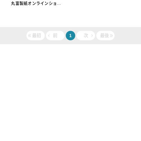
丸富製紙オンラインショッ
プ
最初
前
1
次
最後