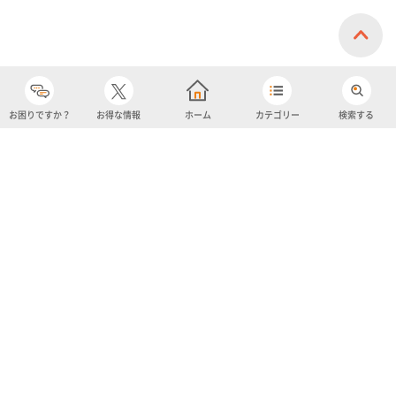
お困りですか？
お得な情報
ホーム
カテゴリー
検索する
カテゴリー
購入履歴
売り上げトップ10
アカウント
お気に入り
ツイッター
クーポン
チャットボット
ユナイテッド・スーパーマーケット・ホールディングス
よくあるご質問/お問い合わせ
利用規約
プライバシーポリシー
ignicaポイント規約