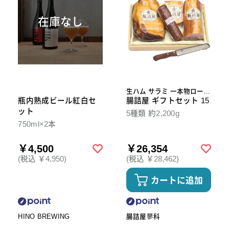
在庫なし
生ハム サラミ 一本物ロース
瓶内熟成ビール紅白セ
ハム ベーコン スライスナイ
腸詰屋 ギフトセット 15
フ
ット
5種類 約2,200g
750ml×2本
￥4,500
￥26,354
(税込 ￥4,950)
(税込 ￥28,462)
カートに追加
HINO BREWING
腸詰屋蓼科