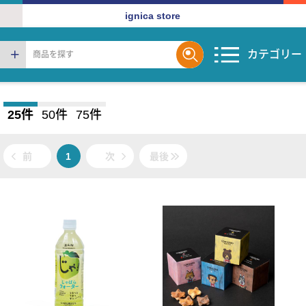
ignica store
カテゴリー
25件
50件
75件
前
1
次
最後