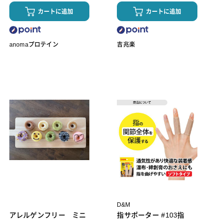
カートに追加
カートに追加
anomaプロテイン
吉兆楽
D&M
アレルゲンフリー ミニ
指サポーター #103指