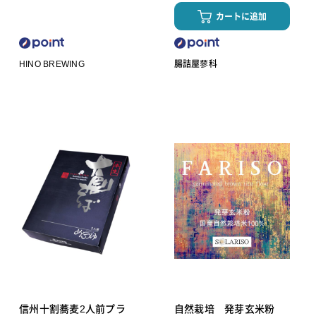
カートに追加
HINO BREWING
腸詰屋蓼科
信州十割蕎麦2人前プラ
自然栽培 発芽玄米粉