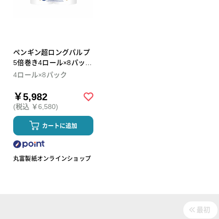
ペンギン超ロングパルプ
5倍巻き4ロール×8パック
ダブル トイレットペーパ
4ロール×8パック
ー
￥5,982
(税込 ￥6,580)
カートに追加
丸富製紙オンラインショップ
最初