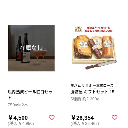
在庫なし
生ハム サラミ 一本物ロースハ
ム ベーコン スライスナイフ
瓶内熟成ビール紅白セッ
腸詰屋 ギフトセット 15
ト
5種類 約2,200g
750ml×2本
￥4,500
￥26,354
(税込 ￥4,950)
(税込 ￥28,462)