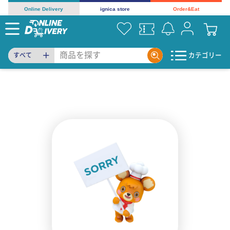
Online Delivery
ignica store
Order&Eat
カテゴリー
すべて