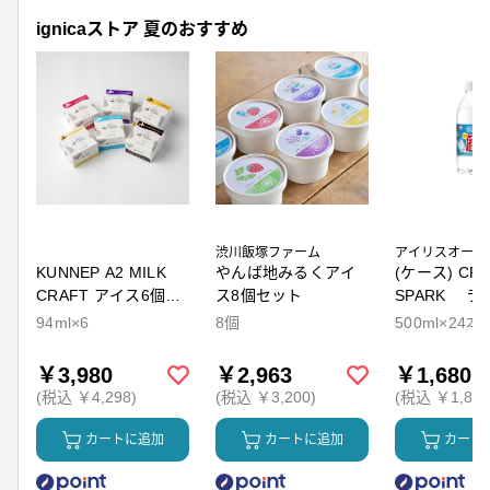
ignicaストア 夏のおすすめ
渋川飯塚ファーム
アイリスオーヤ
KUNNEP A2 MILK
やんば地みるくアイ
(ケース) CRY
CRAFT アイス6個セ
ス8個セット
SPARK ラ
ット
94ml×6
8個
500ml×24本
￥3,980
￥2,963
￥1,680
(税込 ￥4,298)
(税込 ￥3,200)
(税込 ￥1,814
カートに追加
カートに追加
カート