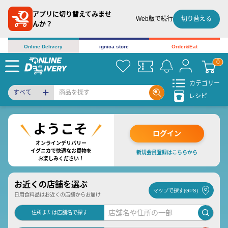
アプリに切り替えてみませ
切り替える
Web版で続行
んか？
Online Delivery
ignica store
Order&Eat
カテゴリー
すべて
レシピ
ログイン
オンラインデリバリー
イグニカで快適なお買物を
新規会員登録はこちらから
お楽しみください！
お近くの店舗を選ぶ
マップで探す(GPS)
日用食料品はお近くの店舗からお届け
住所または店舗名で探す