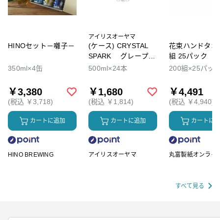
アイリスオーヤマ
HINOセット－囃子－
(ケース) CRYSTAL
花束ハンドタオル
SPARK グレープソ
組 25パック
ーダ
350ml×4缶
500ml×24本
200組×25パッ
￥3,380
￥1,680
￥4,491
(税込 ￥3,718)
(税込 ￥1,814)
(税込 ￥4,940)
カートに追加
カートに追加
カートに
HINO BREWING
アイリスオーヤマ
丸富製紙オンライ
ップ
すべて見る