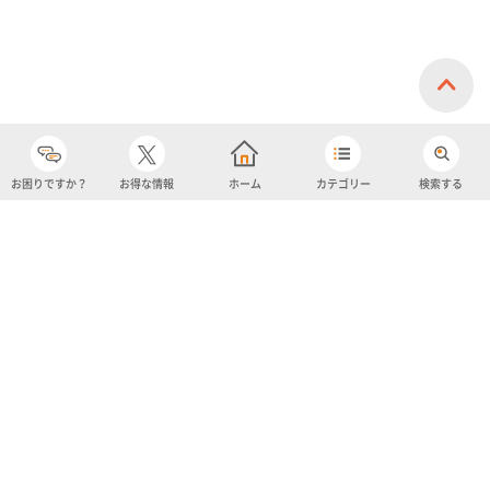
お困りですか？
お得な情報
ホーム
カテゴリー
検索する
カテゴリー
購入履歴
売り上げトップ10
アカウント
お気に入り
ツイッター
クーポン
チャットボット
ユナイテッド・スーパーマーケット・ホールディングス
よくあるご質問/お問い合わせ
利用規約
プライバシーポリシー
ignicaポイント規約