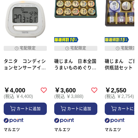
宅配限定
宅配限定
宅配限定
タニタ コンディシ
磯じまん 日本全国
磯じまん ご飯
ョンセンサーアイボ
うまいものめぐり
供瓶詰セット 
リーＴＣ４２２Ｉ
里－４０Ｎ
－３０（250_2
Ｖ （310_26夏）
（250_26夏）
夏）
￥4,000
￥3,600
￥2,550
(税込 ￥4,400)
(税込 ￥3,888)
(税込 ￥2,754)
カートに追加
カートに追加
カートに追
マルエツ
マルエツ
マルエツ