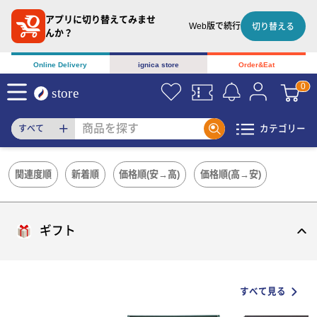
アプリに切り替えてみませ
Web版で続行
切り替える
んか？
Online Delivery
ignica store
Order&Eat
カテゴリー
すべて
関連度順
新着順
価格順(安→高)
価格順(高→安)
ギフト
すべて見る