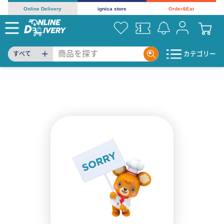
Online Delivery
ignica store
Order&Eat
カテゴリー
すべて